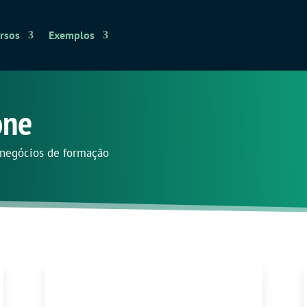
rsos
Exemplos
one
r negócios de formação