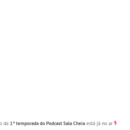
io da
1ª temporada do Podcast Sala Cheia
está já no ar
🎙️