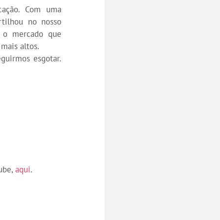
cação. Com uma
rtilhou no nosso
m o mercado que
 mais altos.
guirmos esgotar.
ube,
aqui
.