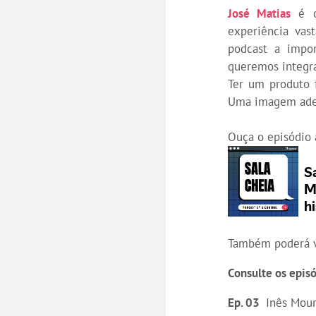
José Matias
é o 
experiência vas
podcast a impo
queremos integra
Ter um produto 
Uma imagem adequ
Ouça o episódio 
Também poderá v
Consulte os episó
Ep. 03
Inês Mour