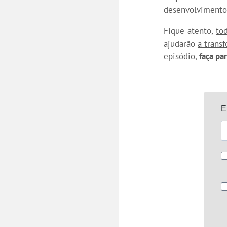
desenvolvimento 
Fique atento,
to
ajudarão
a trans
episódio,
faça pa