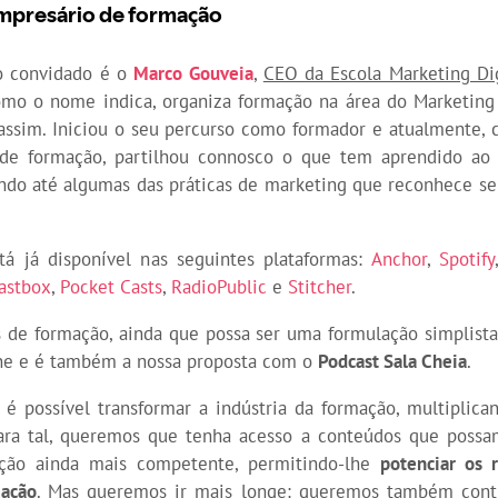
o convidado é o
Marco Gouveia
,
CEO da Escola Marketing Dig
mo o nome indica, organiza formação na área do Marketing 
assim. Iniciou o seu percurso como formador e atualmente, 
 de formação, partilhou connosco o que tem aprendido ao 
do até algumas das práticas de marketing que reconhece se
tá já disponível nas seguintes plataformas:
Anchor
,
Spotify
astbox
,
Pocket Casts
,
RadioPublic
e
Stitcher
.
 de formação, ainda que possa ser uma formulação simplista
one e é também a nossa proposta com o
Podcast Sala Cheia
.
é possível transformar a indústria da formação, multiplic
ara tal, queremos que tenha acesso a conteúdos que possa
ção ainda mais competente, permitindo-lhe
potenciar os 
ação
. Mas queremos ir mais longe: queremos também contr