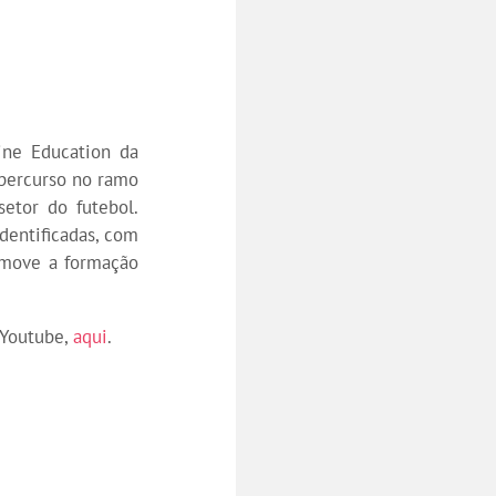
ine Education da
percurso no ramo
etor do futebol.
dentificadas, com
omove a formação
 Youtube,
aqui
.