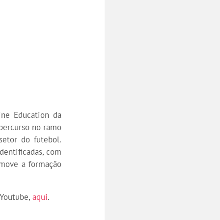
ine Education da
percurso no ramo
etor do futebol.
dentificadas, com
omove a formação
 Youtube,
aqui
.