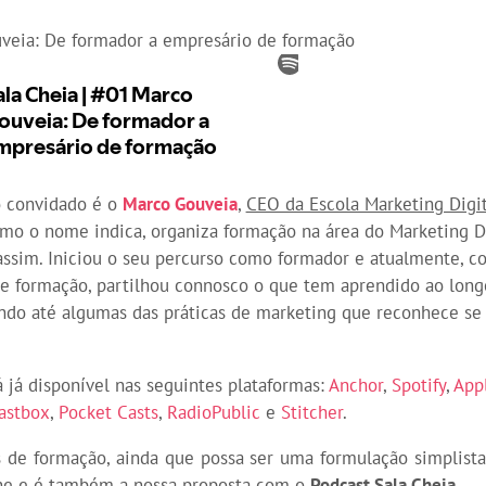
eia: De formador a empresário de formação
o convidado é o
Marco Gouveia
,
CEO da Escola Marketing Digit
mo o nome indica, organiza formação na área do Marketing Di
ssim. Iniciou o seu percurso como formador e atualmente, c
de formação, partilhou connosco o que tem aprendido ao long
do até algumas das práticas de marketing que reconhece se 
á já disponível nas seguintes plataformas:
Anchor
,
Spotify
,
App
astbox
,
Pocket Casts
,
RadioPublic
e
Stitcher
.
 de formação, ainda que possa ser uma formulação simplista
one e é também a nossa proposta com o
Podcast Sala Cheia
.