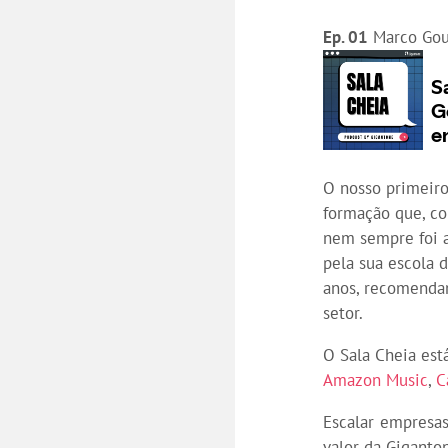
Ep. 01
Marco Gouv
O nosso primeir
formação que, co
nem sempre foi a
pela sua escola 
anos, recomendan
setor.
O Sala Cheia est
Amazon Music
,
C
Escalar empresas
valor da Gigant