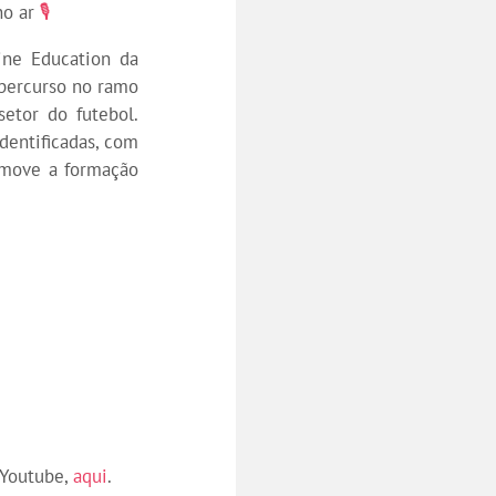
no ar
🎙️
ine Education da
percurso no ramo
etor do futebol.
dentificadas, com
omove a formação
 Youtube,
aqui
.