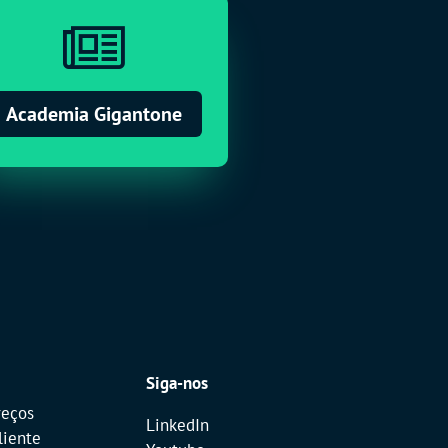

Academia Gigantone
Siga-nos
reços
LinkedIn
liente