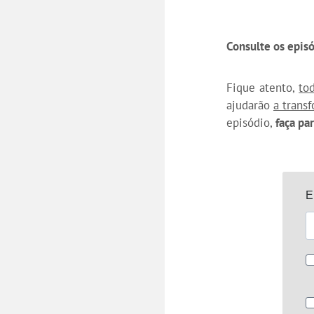
Consulte os epis
Fique atento,
to
ajudarão
a trans
episódio,
faça pa