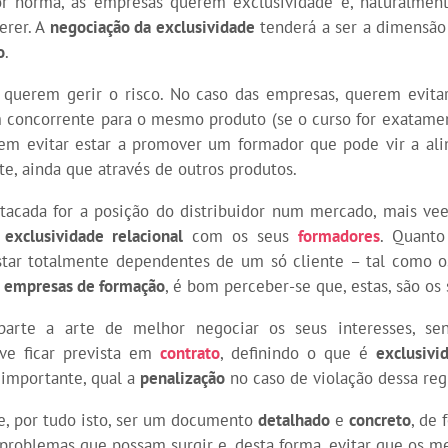
or norma, as empresas querem exclusividade e, naturalmen
rer. A
negociação da exclusividade
tenderá a ser a dimensão
o
.
querem gerir o risco. No caso das empresas, querem evitar
concorrente para o mesmo produto (se o curso for exatame
em evitar estar a promover um formador que pode vir a ali
e, ainda que através de outros produtos.
tacada for a posição do distribuidor num mercado, mais ve
a
exclusividade relacional
com os seus
formadores
. Quant
star totalmente dependentes de um só cliente – tal como 
s
empresas de formação
, é bom perceber-se que, estas, são os 
parte a arte de melhor negociar os seus interesses, se
e ficar prevista em
contrato
, definindo o que é
exclusivi
 importante, qual a
penalização
no caso de violação dessa reg
, por tudo isto, ser um documento
detalhado
e
concreto
, de 
 problemas que possam surgir e, desta forma, evitar que os 