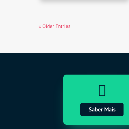
« Older Entries

Saber Mais