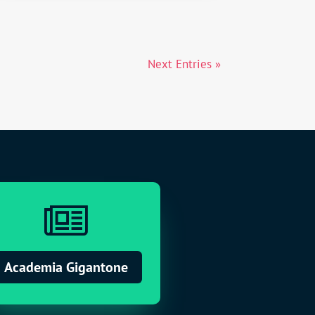
Next Entries »

Academia Gigantone