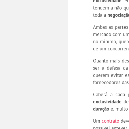
exclusividade
. P
tendem a não que
toda a
negociaçã
Ambas as partes 
mercado com um 
no mínimo, quer
de um concorrent
Quanto mais des
ser a defesa d
querem evitar e
fornecedores da
Caberá a cada 
exclusividade
dev
duração
e, muito
Um
contrato
deve
possível antever