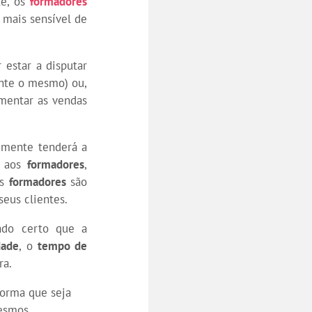
te, os
formadores
 mais sensível de
 estar a disputar
nte o mesmo) ou,
mentar as vendas
emente tenderá a
o aos
formadores
,
os
formadores
são
seus clientes.
ndo certo que a
dade
, o
tempo de
ra.
forma que seja
mesmos