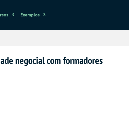
rsos
Exemplos
ldade negocial com formadores