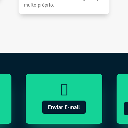
muito próprio.

Enviar E-mail