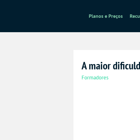
Planos e Preços
Recu
A maior dificu
Formadores