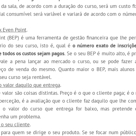
 da sala, de acordo com a duração do curso, será um custo fix
al consumível será variável e variará de acordo com o númer
k Even Point
.
nt (BEP) é uma ferramenta de gestão financeira que lhe pe
rio do seu curso, isto é, qual é
o número exato de inscriçõ
e todos os custos sejam pagos
. Se o seu BEP é muito alto, é p
vale a pena lançar ao mercado o curso, ou se pode fazer 
eço de venda do mesmo. Quanto maior o BEP, mais alunos i
eu curso seja rentável.
 valor daquilo que entrega
.
 valor são coisas distintas. Preço é o que o cliente paga; é 
a perceção, é a avaliação que o cliente faz daquilo que lhe c
e o valor do curso que entrega for baixo, mas pretende
tenha um problema.
o seu cliente
.
 para quem se dirige o seu produto. Se se focar num públic