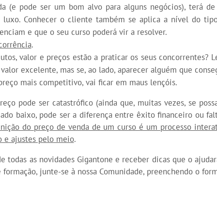
ada (e pode ser um bom alvo para alguns negócios), terá de
e luxo. Conhecer o cliente também se aplica a nível do tip
enciam e que o seu curso poderá vir a resolver.
corrência
.
utos, valor e preços estão a praticar os seus concorrentes? 
valor excelente, mas se, ao lado, aparecer alguém que conse
preço mais competitivo, vai ficar em maus lençóis.
eço pode ser catastrófico (ainda que, muitas vezes, se possa 
do baixo, pode ser a diferença entre êxito financeiro ou fal
inição do preço de venda de um curso é um processo intera
 e ajustes pelo meio
.
 de todas as novidades Gigantone e receber dicas que o ajudar
 formação, junte-se à nossa Comunidade, preenchendo o form