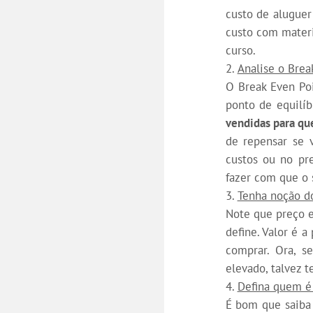
custo de aluguer
custo com materi
curso.
Analise o Brea
O Break Even Poi
ponto de equilíb
vendidas para qu
de repensar se 
custos ou no pr
fazer com que o s
Tenha noção do
Note que preço e
define. Valor é 
comprar. Ora, s
elevado, talvez 
Defina quem é 
É bom que saiba