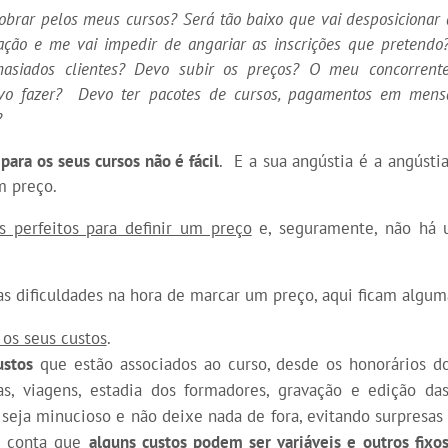
obrar pelos meus cursos?
Será tão baixo que vai desposiciona
ção e me vai impedir de angariar as inscrições que pretend
masiados clientes?
Devo subir os preços?
O meu concorrente
vo fazer?
Devo ter pacotes de cursos, pagamentos em mensa
?
para os seus cursos não é fácil
. E a sua angústia é a angústi
m preço.
s perfeitos para definir um preço
e, seguramente, não há 
as dificuldades na hora de marcar um preço, aqui ficam alguma
os seus custos
.
ustos
que estão associados ao curso, desde os honorários d
as, viagens, estadia dos formadores, gravação e edição da
 seja minucioso e não deixe nada de fora, evitando surpresas
m conta que
alguns custos podem ser variáveis e outros fixo