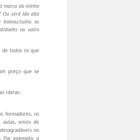
r a marca da minha
o?
Ou será tão alto
 baixou/subiu os
lidades ou outra
a de todos os que
um preço que se
s ideias:
os formadores, os
s aulas, envio de
 desagradáveis no
s
. Por exemplo, o