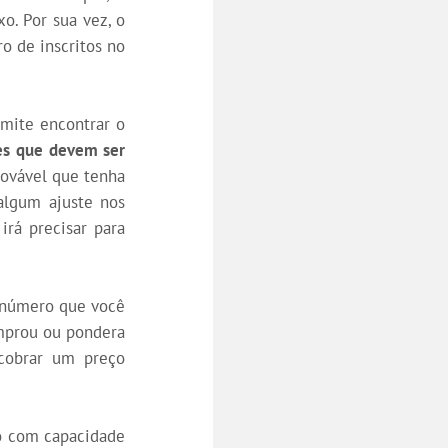
o. Por sua vez, o
o de inscritos no
rmite encontrar o
es que devem ser
rovável que tenha
algum ajuste nos
rá precisar para
o número que você
omprou ou pondera
 cobrar um preço
o com capacidade