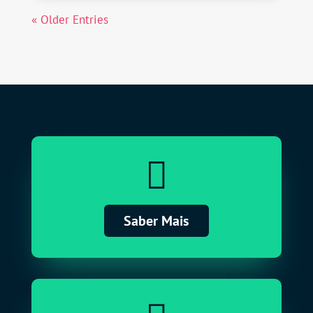
« Older Entries

Saber Mais