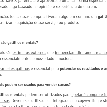
ço? Talvez, já tenha até aproveitado uma campanha especial
rado algo baseado na opinião e experiência de outrem.
enção, todas essas compras tiveram algo em comum: um
gatil
retizar a aquisição desse serviço ou produto.
 são gatilhos mentais?
ais
são
estímulos externos
que
influenciam diretamente a n
o essencialmente ao nosso lado emocional.
zar estes gatilhos
é essencial para
potenciar os resultados e a
a
.
ais podem ser usados para vender cursos?
tilhos mentais
podem ser utilizados para
apelar à compra e i
cursos
. Devem ser utilizados e integrados no copywriting e st
 forma a facilitar o processo de tomada de decisão.