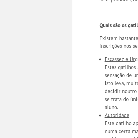
Quais são os gat
Existem bastante
inscrições nos se
Escassez e Urg
Estes gatilhos
sensação de ur
Isto leva, mui
decidir noutro
se trata do ún
aluno.
Autoridade
Este gatilho a
numa certa mat