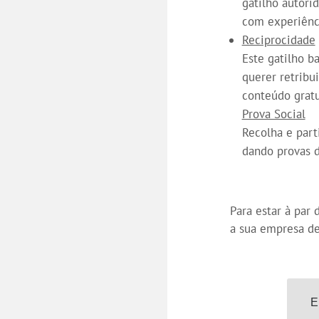
gatilho autori
com experiênci
Reciprocidade
Este gatilho b
querer retribu
conteúdo gratu
Prova Social
Recolha e part
dando provas d
Para estar à par
a sua empresa de