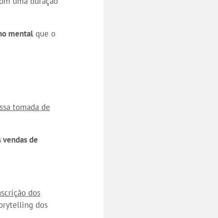
 com uma duração
ho mental
que o
ossa tomada de
s vendas de
nscrição dos
orytelling dos