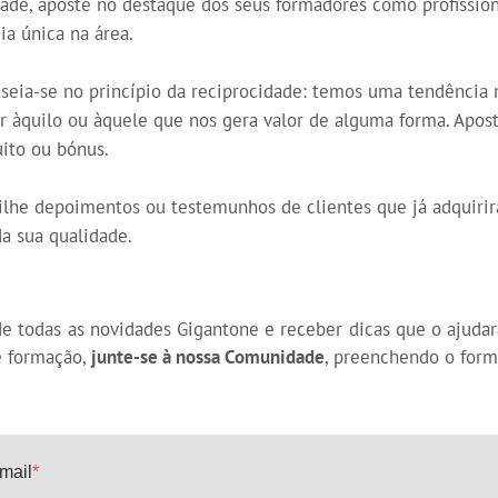
dade, aposte no destaque dos seus formadores como profission
a única na área.
aseia-se no princípio da reciprocidade: temos uma tendência 
ir àquilo ou àquele que nos gera valor de alguma forma. Apost
ito ou bónus.
ilhe depoimentos ou testemunhos de clientes que já adquir
a sua qualidade.
 de todas as novidades Gigantone e receber dicas que o ajudar
 formação,
junte-se à nossa Comunidade
, preenchendo o form