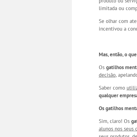
produto ou servi
limitada ou comp
Se olhar com at
incentivou a conc
Mas, então, o que
Os
gatilhos ment
decisão
, apeland
Saber como
utili
qualquer empres
Os gatilhos ment
Sim, claro! Os
ga
alunos nos seus 
seus produtos, de